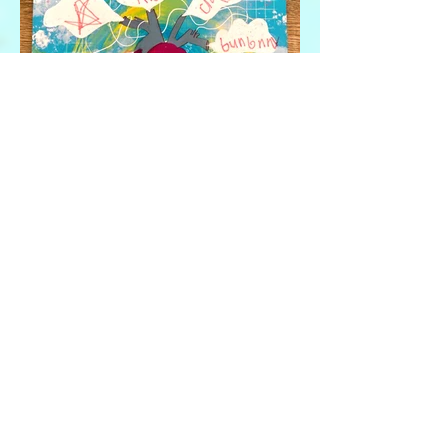
Paisaje Interior 14. Mi Corazón Canta
See it Big!