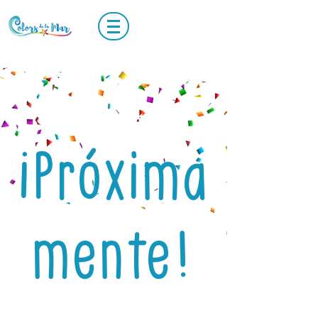
We Are Coming
¡Próxima
mente!