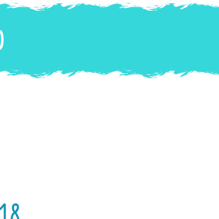
o
 18