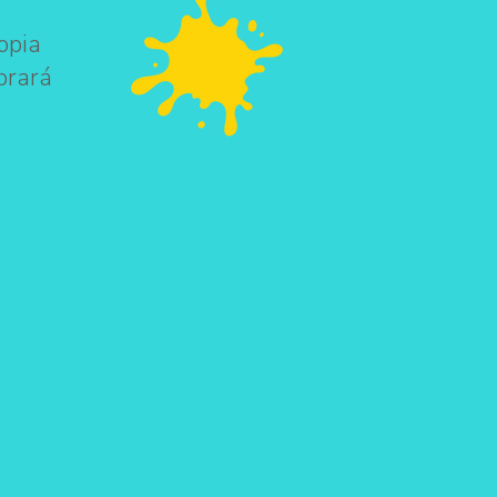
opia
brará