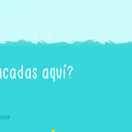
acadas aquí?
rior