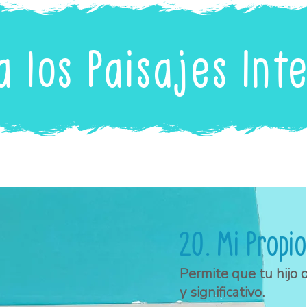
a los Paisajes Int
20. Mi Propio
Permite que tu hijo o
y significativo.