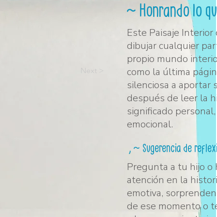
~ Honrando lo qu
Este Paisaje Interior 
dibujar cualquier par
propio mundo interi
como la última página
Next >
silenciosa a aportar
después de leer la hi
significado personal,
emocional.
, ~ Sugerencia de refle
Pregunta a tu hijo o 
atención en la histor
emotiva, sorprendente
de ese momento o te