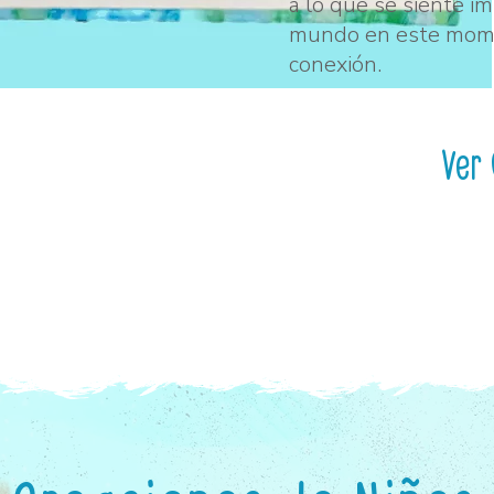
a lo que se siente i
mundo en este mome
conexión.
Ver 